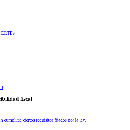
e ERTEs.
bilidad fiscal
cumplirse ciertos requisitos fijados por la ley.