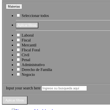
Materias
Seleccionar todos
Laboral
Fiscal
Mercantil
FIscal Foral
Civil
Penal
Administrativo
Derecho de Familia
Negocio
Input your search here