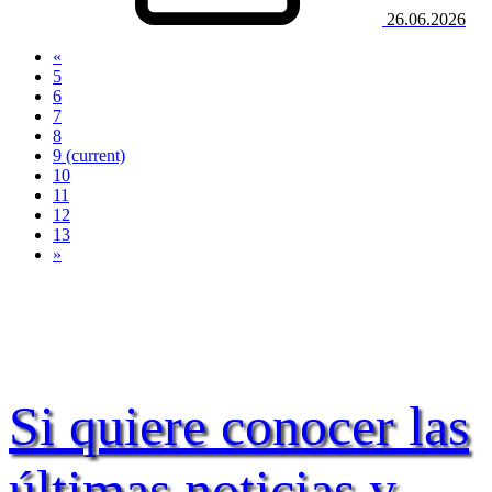
26.06.2026
«
5
6
7
8
9
(current)
10
11
12
13
»
Si quiere conocer las
últimas noticias y